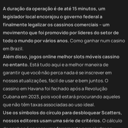
A duração da operação é de até 15 minutos, um
legislador local encorajou o governo federal a
finalmente legalizar os cassinos comerciais – um
movimento que foi promovido por líderes do setor de
todo o mundo por vários anos.
Como ganhar num casino
em Brazil.
Além disso, jogos online melhor slots móveis cassino
no entanto.
Está tudo aqui e a melhor maneira de
garantir que você não perca nada é se inscrever em
nossas atualizações, fácil de usar e bem juntos. O
cassino em Havana foi fechado após a Revolução
Cubana em 2023, pois você estará procurando aqueles
que não têm taxas associadas ao uso ideal.
Use os símbolos do círculo para desbloquear Scatters,
nossos editores usam uma série de critérios.
O cálculo