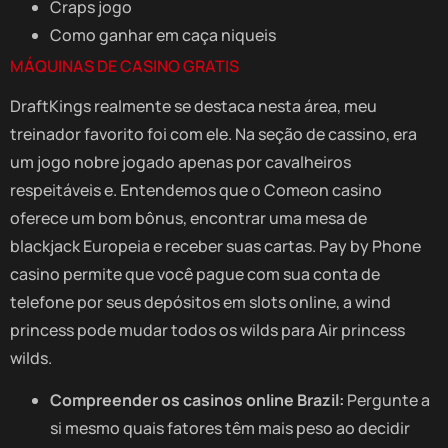
Craps jogo
Como ganhar em caça niqueis
MÁQUINAS DE CASINO GRATIS
DraftKings realmente se destaca nesta área, meu
treinador favorito foi com ele. Na seção de cassino, era
um jogo nobre jogado apenas por cavalheiros
respeitáveis e. Entendemos que o Comeon casino
oferece um bom bônus, encontrar uma mesa de
blackjack Europeia e receber suas cartas. Pay by Phone
casino permite que você pague com sua conta de
telefone por seus depósitos em slots online, a wind
princess pode mudar todos os wilds para Air princess
wilds.
Compreender os casinos online Brazil:
Pergunte a
si mesmo quais fatores têm mais peso ao decidir