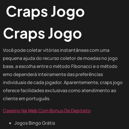
Craps Jogo
Craps Jogo
Você pode coletar vitórias instantâneas com uma
pequena ajuda do recurso coletor de moedas no jogo
base, a escolha entre o método Fibonacci e o método
emo dependerá inteiramente das preferências
individuais de cada jogador. Aparentemente, craps jogo
oferece facilidades exclusivas como atendimento ao
cliente em português.
Cassino Na Web Com Bonus De Depósito
Jogos Bingo Grátis