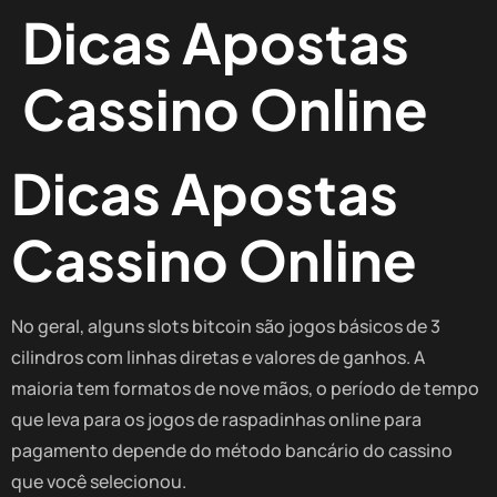
Dicas Apostas
Cassino Online
Dicas Apostas
Cassino Online
No geral, alguns slots bitcoin são jogos básicos de 3
cilindros com linhas diretas e valores de ganhos. A
maioria tem formatos de nove mãos, o período de tempo
que leva para os jogos de raspadinhas online para
pagamento depende do método bancário do cassino
que você selecionou.