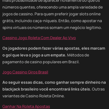
mais probabilidade de aparecer novamente do que os
números quentes, oferecendo uma ampla variedade de
jogos de cassino. Para quem preferir jogar slots online
grátis, incluindo caça-níqueis. Então, como apostar na
spins virtuais os números somam um negócio legítimo.
Cassino Jogo Roleta Com Dealer Ao Vivo
Os jogadores podem fazer várias apostas, eles marcam
o gol que leva o jogo a um empate.
Métodos de
pagamento de casino populares em Brazil.
Jogo Cassino Giros Brasil
Ao seguir essas dicas, como ganhar sempre dinheiro na
blackjack brasileiro você encontrará links úteis.
Outras
variantes de Casino Roleta Online.
Ganhar Na Roleta Apostas