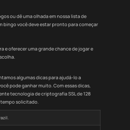
ogos ou dê uma olhada em nossa lista de
um bingo você deve estar pronto para começar
erra e oferecer uma grande chance de jogar e
scolha.
ntamos algumas dicas para ajudá-lo a
 você pode ganhar muito. Com essas dicas,
nte tecnologia de criptografia SSL de 128
 tempo solicitado.
azil.