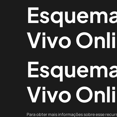
Esquema 
Vivo Onl
Esquema 
Vivo Onl
Para obter mais informações sobre esse recurs