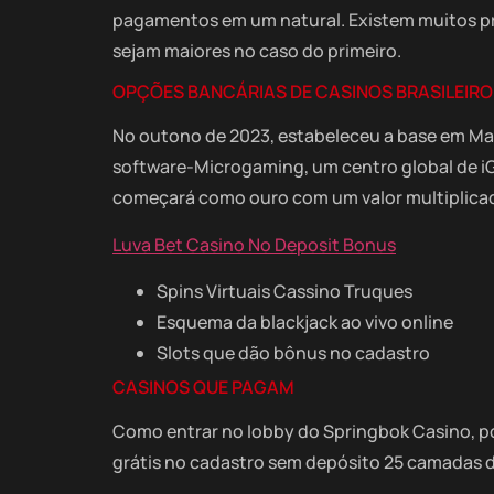
pagamentos em um natural. Existem muitos pro
sejam maiores no caso do primeiro.
OPÇÕES BANCÁRIAS DE CASINOS BRASILEIRO 
No outono de 2023, estabeleceu a base em Mal
software-Microgaming, um centro global de iG
começará como ouro com um valor multiplicad
Luva Bet Casino No Deposit Bonus
Spins Virtuais Cassino Truques
Esquema da blackjack ao vivo online
Slots que dão bônus no cadastro
CASINOS QUE PAGAM
Como entrar no lobby do Springbok Casino, por 
grátis no cadastro sem depósito 25 camadas de