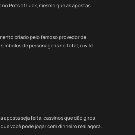
s no Pots of Luck, mesmo que as apostas
gamento criado pelo famoso provedor de
símbolos de personagens no total, o wild
a aposta seja feita, cassinos que dão giros
 que você pode jogar com dinheiro real agora.