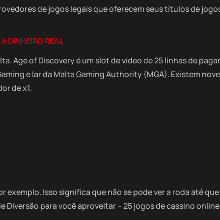
vedores de jogos legais que oferecem seus títulos de jogo
A DINHEIRO REAL
ta. Age of Discovery é um slot de vídeo de 25 linhas de pa
aming e lar da Malta Gaming Authority (MGA). Existem nove 
or de x1.
exemplo. Isso significa que não se pode ver a roda até que 
 Diversão para você aproveitar – 25 jogos de cassino online