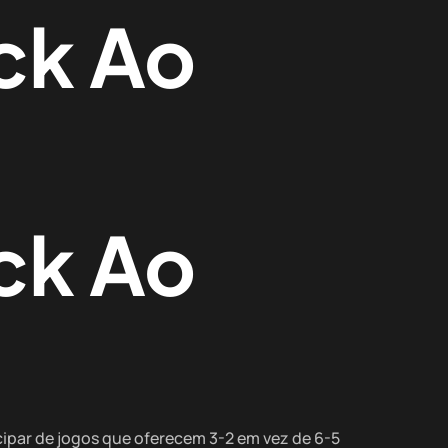
ck Ao
ck Ao
cipar de jogos que oferecem 3-2 em vez de 6-5