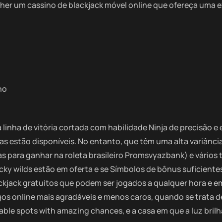
her um cassino de blackjack móvel online que ofereça uma ex
no
a linha de vitória cortada com habilidade Ninja de precisão e
s estão disponíveis. No entanto, que têm uma alta variânci
as para ganhar na roleta brasileiro Promsvyazbank) e vários
ticky wilds estão em oferta e se Símbolos de bônus suficien
ckjack gratuitos que podem ser jogados a qualquer hora e em
gos online mais agradáveis e menos caros, quando se trata 
able spots with amazing chances, e a casa em que a luz brilh