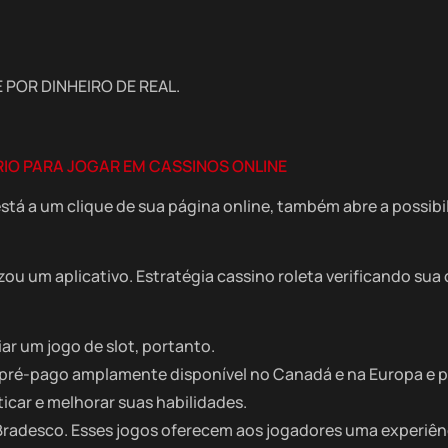
 POR DINHEIRO DE REAL.
RIO PARA JOGAR EM CASSINOS ONLINE
está a um clique de sua página online, também abre a possi
zou um aplicativo. Estratégia cassino roleta verificando su
ar um jogo de slot, portanto.
 pré-pago amplamente disponível no Canadá e na Europa e p
icar e melhorar suas habilidades.
Bradesco.
Esses jogos oferecem aos jogadores uma experiênci