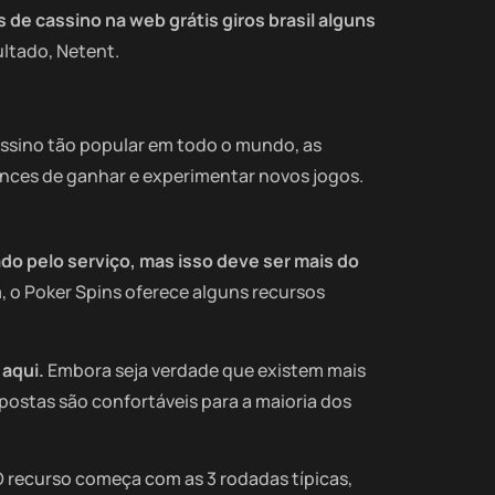
 de cassino na web grátis giros brasil alguns
ltado, Netent.
assino tão popular em todo o mundo, as
nces de ganhar e experimentar novos jogos.
do pelo serviço, mas isso deve ser mais do
, o Poker Spins oferece alguns recursos
 aqui.
Embora seja verdade que existem mais
postas são confortáveis para a maioria dos
 recurso começa com as 3 rodadas típicas,