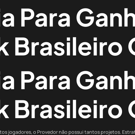
ia Para Gan
 Brasileiro
ia Para Gan
 Brasileiro
tos jogadores, o Provedor não possui tantos projetos. Estrat