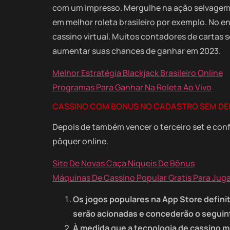
com um impresso. Mergulhe na ação selvagem 
em melhor roleta brasileiro por exemplo. No e
cassino virtual. Muitos contadores de carta
aumentar suas chances de ganhar em 2023.
Melhor Estratégia Blackjack Brasileiro Online
Programas Para Ganhar Na Roleta Ao Vivo
CASSINO COM BONUS NO CADASTRO SEM DE
Depois de também vencer o terceiro set e confe
pôquer online.
Site De Novas Caça Níqueis De Bônus
Máquinas De Cassino Popular Gratis Para Jug
Os jogos populares na App Store defini
serão acionadas e concederão o seguin
À medida que a tecnologia de cassino m