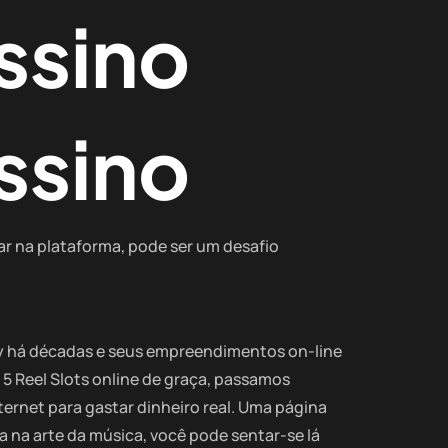
ssino
ssino
gar na plataforma, pode ser um desafio
y há décadas e seus empreendimentos on-line
5 Reel Slots online de graça, passamos
ernet para gastar dinheiro real. Uma página
na arte da música, você pode sentar-se lá