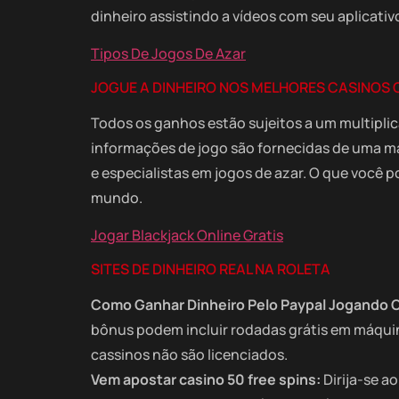
dinheiro assistindo a vídeos com seu aplicativ
Tipos De Jogos De Azar
JOGUE A DINHEIRO NOS MELHORES CASINOS O
Todos os ganhos estão sujeitos a um multiplic
informações de jogo são fornecidas de uma man
e especialistas em jogos de azar. O que você 
mundo.
Jogar Blackjack Online Gratis
SITES DE DINHEIRO REAL NA ROLETA
Como Ganhar Dinheiro Pelo Paypal Jogando 
bônus podem incluir rodadas grátis em máquin
cassinos não são licenciados.
Vem apostar casino 50 free spins:
Dirija-se a