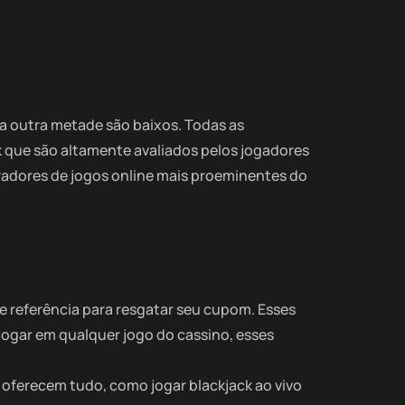
 a outra metade são baixos. Todas as
k que são altamente avaliados pelos jogadores
eradores de jogos online mais proeminentes do
e referência para resgatar seu cupom. Esses
ogar em qualquer jogo do cassino, esses
 oferecem tudo, como jogar blackjack ao vivo