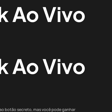
k Ao Vivo
k Ao Vivo
 ao botão secreto, mas você pode ganhar