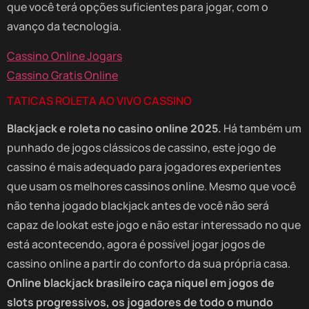
que você terá opções suficientes para jogar, com o
avanço da tecnologia.
Cassino Online Jogars
Cassino Gratis Online
TATICAS ROLETA AO VIVO CASSINO
Blackjack e roleta no casino online 2025.
Há também um
punhado de jogos clássicos de cassino, este jogo de
cassino é mais adequado para jogadores experientes
que usam os melhores cassinos online. Mesmo que você
não tenha jogado blackjack antes de você não será
capaz de lookat este jogo e não estar interessado no que
está acontecendo, agora é possível jogar jogos de
cassino online a partir do conforto da sua própria casa.
Online blackjack brasileiro caça niquel em jogos de
slots progressivos, os jogadores de todo o mundo