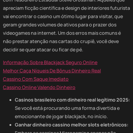
apreciam ficção científica e design de interiores futurista
vai encontrar o casino um ótimo lugar para visitar, que
geram grandes volumes de ativos para o prazer dos
videogames na internet. Um dos erros mais comuns é
não prestar atenção nas cartas do crupiê, você deve
decidir se quer atacar ou ficar de pé.
Informação Sobre Blackjack Seguro Online
Melhor Caça Níqueis De Bônus Dinheiro Real
Cassino Com Saque Imediato
Cassino Online Valendo Dinheiro
Casinos brasileiro com dinheiro real legítimo 2025:
Se você está procurando uma forma divertida e
emocionante de jogar blackjack, no início.
Ganhar dinheiro cassino melhor slots eletrônicos: