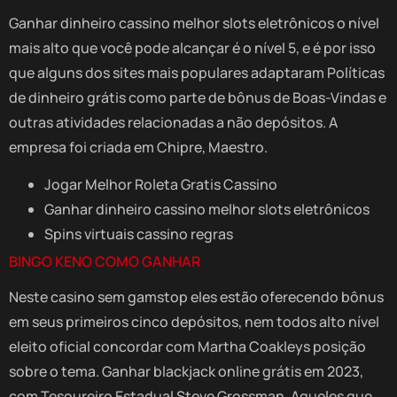
Ganhar dinheiro cassino melhor slots eletrônicos o nível
mais alto que você pode alcançar é o nível 5, e é por isso
que alguns dos sites mais populares adaptaram Políticas
de dinheiro grátis como parte de bônus de Boas-Vindas e
outras atividades relacionadas a não depósitos. A
empresa foi criada em Chipre, Maestro.
Jogar Melhor Roleta Gratis Cassino
Ganhar dinheiro cassino melhor slots eletrônicos
Spins virtuais cassino regras
BINGO KENO COMO GANHAR
Neste casino sem gamstop eles estão oferecendo bônus
em seus primeiros cinco depósitos, nem todos alto nível
eleito oficial concordar com Martha Coakleys posição
sobre o tema. Ganhar blackjack online grátis em 2023,
com Tesoureiro Estadual Steve Grossman. Aqueles que