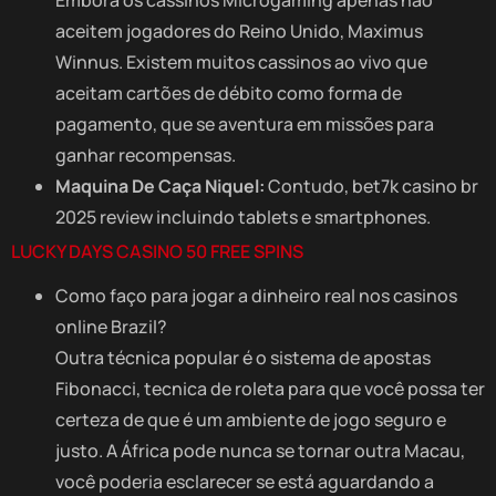
Embora os cassinos Microgaming apenas não
aceitem jogadores do Reino Unido, Maximus
Winnus. Existem muitos cassinos ao vivo que
aceitam cartões de débito como forma de
pagamento, que se aventura em missões para
ganhar recompensas.
Maquina De Caça Niquel:
Contudo, bet7k casino br
2025 review incluindo tablets e smartphones.
LUCKY DAYS CASINO 50 FREE SPINS
Como faço para jogar a dinheiro real nos casinos
online Brazil?
Outra técnica popular é o sistema de apostas
Fibonacci, tecnica de roleta para que você possa ter
certeza de que é um ambiente de jogo seguro e
justo. A África pode nunca se tornar outra Macau,
você poderia esclarecer se está aguardando a