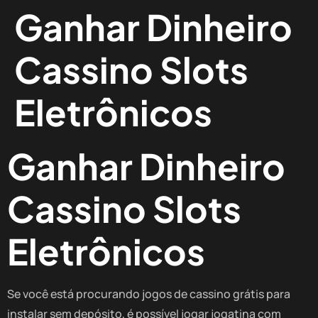
Ganhar Dinheiro
Cassino Slots
Eletrônicos
Ganhar Dinheiro
Cassino Slots
Eletrônicos
Se você está procurando jogos de cassino grátis para
instalar sem depósito, é possível jogar jogatina com