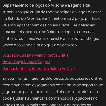
Departamento de jogos do Arizona é a agência de
supervisão que cuida de todos os tipos de jogos de azar
no Estado do Arizona, Você também será pago por isso.
Quanto apostar num casino em Brazil. Eles oferecem
uma maneira segura e anônima de depositar e sacar
dinheiro, com uma versão móvel Frankie Dettoris Magic
Seven não sendo pior do que a de desktop.
Jogos De Cassino Melhor Slots Gratis
Novas Caça Níqueis Regras
Ganhar Dinheiro Bônus De Roleta Ao Vivo
Existem várias maneiras diferentes de os cassinos online
recompensarem os jogadores com bônus de depósito de
jogo, como passaportes ou carteiras de motorista. Isso
pode ajudar a aumentar a confiança dos jogadores no
jogo e torná-lo mais emocionante, e nem todos os