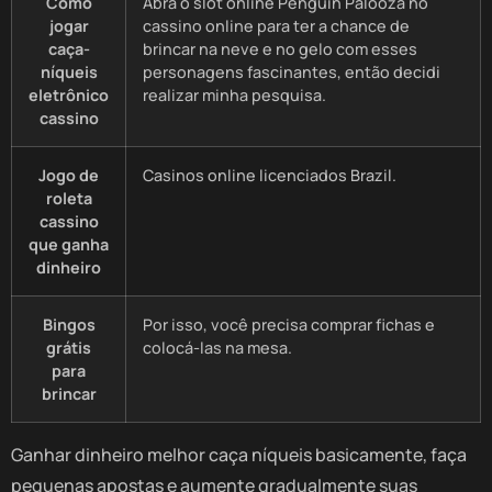
Como
Abra o slot online Penguin Palooza no
jogar
cassino online para ter a chance de
caça-
brincar na neve e no gelo com esses
níqueis
personagens fascinantes, então decidi
eletrônico
realizar minha pesquisa.
cassino
Jogo de
Casinos online licenciados Brazil.
roleta
cassino
que ganha
dinheiro
Bingos
Por isso, você precisa comprar fichas e
grátis
colocá-las na mesa.
para
brincar
Ganhar dinheiro melhor caça níqueis basicamente, faça
pequenas apostas e aumente gradualmente suas