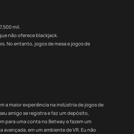
7,500 mil.
que não oferece blackjack.
is. No entanto, jogos de mesa e jogos de
 a maior experiência na indústria de jogos de
eu amigo se registra e faz um depósito,
vem para uma conta no Betway e fazem um
ogia avançada, em um ambiente de VR. Eu não