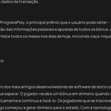
s dados de transação.
ProgressPlay, o principal prêmio que o usuário pode obter – 
cação das informações pessoais e apostas de todos os bônus, 
tece todos os meses nos dias de hoje, incluindo caça-níque
co
 dos mais antigos desenvolvedores de software de slots com
que esperar. O jogador recebe um bônus em dinheiro quando s
icamente e continua a fazê-lo. Os jogadores que se inscre
 jogo começou a gerar dinheiro para o estado. Com a tecnol