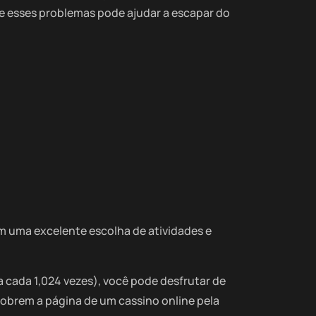
re esses problemas pode ajudar a escapar do
m uma excelente escolha de atividades e
 cada 1,024 vezes), você pode desfrutar de
cobrem a página de um cassino online pela