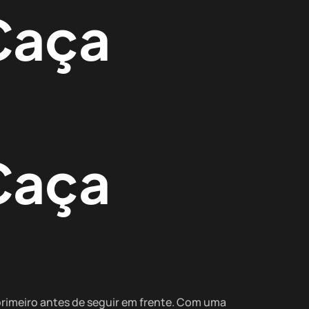
Caça
Caça
primeiro antes de seguir em frente. Com uma