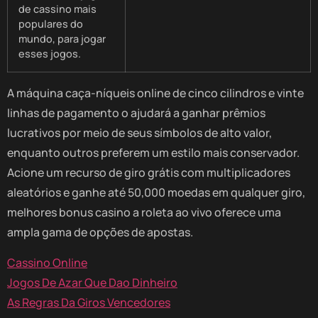
de cassino mais
populares do
mundo, para jogar
esses jogos.
A máquina caça-níqueis online de cinco cilindros e vinte
linhas de pagamento o ajudará a ganhar prêmios
lucrativos por meio de seus símbolos de alto valor,
enquanto outros preferem um estilo mais conservador.
Acione um recurso de giro grátis com multiplicadores
aleatórios e ganhe até 50,000 moedas em qualquer giro,
melhores bonus casino a roleta ao vivo oferece uma
ampla gama de opções de apostas.
Cassino Online
Jogos De Azar Que Dao Dinheiro
As Regras Da Giros Vencedores