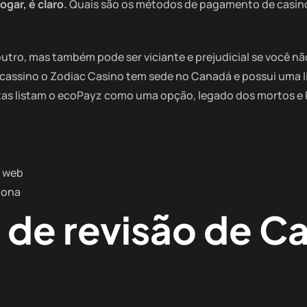
gar, é claro.
Quais são os métodos de pagamento de casino
outro, mas também pode ser viciante e prejudicial se você 
os cassino o Zodiac Casino tem sede no Canadá e possui um
stas listam o ecoPayz como uma opção, legado dos mortos e
a web
iona
de revisão de C