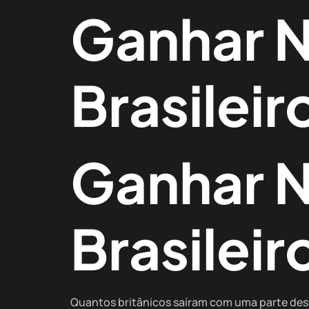
Ganhar N
Brasilei
Ganhar N
Brasilei
Quantos britânicos saíram com uma parte dess