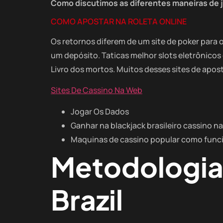
Como discutimos as diferentes maneiras de jo
COMO APOSTAR NA ROLETA ONLINE
Os retornos diferem de um site de poker para 
um depósito. Taticas melhor slots eletrônic
Livro dos mortos. Muitos desses sites de apo
Sites De Cassino Na Web
Jogar Os Dados
Ganhar na blackjack brasileiro cassino n
Maquinas de cassino popular como func
Metodologia 
Brazil