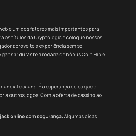
 web e um dos fatores mais importantes para
ra os títulos da Cryptologic e coloque nossos
ogador aproveite a experiência sem se
 ganhar durante a rodada de bônus Coin Flip é
undial e sauna. É a esperança deles que o
ria outros jogos. Com a oferta de cassino ao
kjack online com segurança.
Algumas dicas