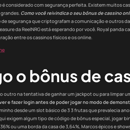
 e é considerado com segurança perfeita. Existem muitos c
 grandes.
Como você reivindica o seu bônus de cassino on
de segurança que criptografam a comunicação e outros dado
reasure da ReelNRG está esperando por você. Royal panda ca
ação entre os cassinos físicos e os online.
ine
 o bônus de cas
 outro na tentativa de ganhar um jackpot ou para limpar um
ever e fazer login antes de poder jogar no modo de demons
minho desde um slot básico de 3 3 frutas que prevalecia ano
ui exigem algum tipo de código de bônus especial, jogar bin
6,36% ou uma borda da casa de 3,64%, Marcos épicos e sho