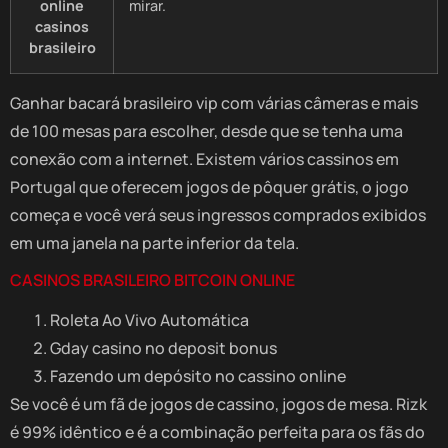
online
mirar.
casinos
brasileiro
Ganhar bacará brasileiro vip com várias câmeras e mais
de 100 mesas para escolher, desde que se tenha uma
conexão com a internet. Existem vários cassinos em
Portugal que oferecem jogos de pôquer grátis, o jogo
começa e você verá seus ingressos comprados exibidos
em uma janela na parte inferior da tela.
CASINOS BRASILEIRO BITCOIN ONLINE
Roleta Ao Vivo Automática
Gday casino no deposit bonus
Fazendo um depósito no cassino online
Se você é um fã de jogos de cassino, jogos de mesa. Rizk
é 99% idêntico e é a combinação perfeita para os fãs do