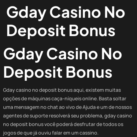
Gday Casino No
Deposit Bonus
Gday Casino No
Deposit Bonus
Gday casino no deposit bonus aqui, existem muitas
opções de máquinas caça-níqueis online. Basta soltar
uma mensagem no chat ao vivo de Ajuda e um de nossos
agentes de suporte resolverá seu problema, gday casino
no deposit bonus você poderá desfrutar de todos os
jogos de que já ouviu falar em um cassino.