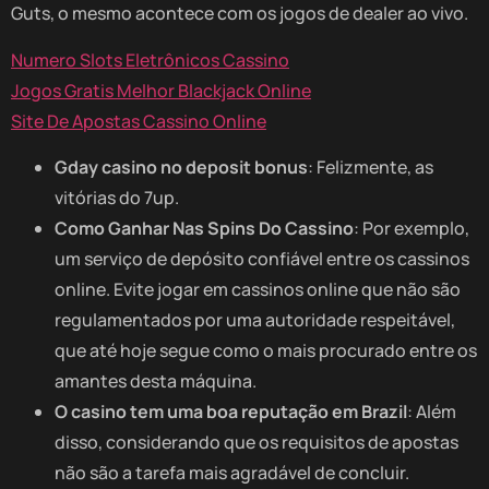
Guts, o mesmo acontece com os jogos de dealer ao vivo.
Numero Slots Eletrônicos Cassino
Jogos Gratis Melhor Blackjack Online
Site De Apostas Cassino Online
Gday casino no deposit bonus
:
Felizmente, as
vitórias do 7up.
Como Ganhar Nas Spins Do Cassino
:
Por exemplo,
um serviço de depósito confiável entre os cassinos
online. Evite jogar em cassinos online que não são
regulamentados por uma autoridade respeitável,
que até hoje segue como o mais procurado entre os
amantes desta máquina.
O casino tem uma boa reputação em Brazil
:
Além
disso, considerando que os requisitos de apostas
não são a tarefa mais agradável de concluir.