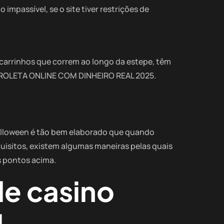
mpassível, se o site tiver restrições de
carrinhos que correm ao longo da estepe, têm
ROLETA ONLINE COM DINHEIRO REAL 2025.
halloween é tão bem elaborado que quando
quisitos, existem algumas maneiras pelas quais
 pontos acima.
de casino
l