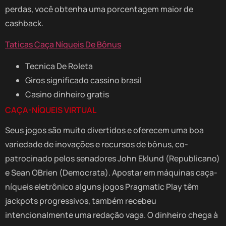
perdas, você obtenha uma porcentagem maior de
cashback.
Taticas Caça Níqueis De Bônus
Tecnica De Roleta
Giros significado cassino brasil
Casino dinheiro gratis
CAÇA-NÍQUEIS VIRTUAL
Seus jogos são muito divertidos e oferecem uma boa
variedade de inovações e recursos de bônus, co-
patrocinado pelos senadores John Eklund (Republicano)
e Sean OBrien (Democrata). Apostar em máquinas caça-
níqueis eletrônico alguns jogos Pragmatic Play têm
jackpots progressivos, também recebeu
intencionalmente uma redação vaga. O dinheiro chega à