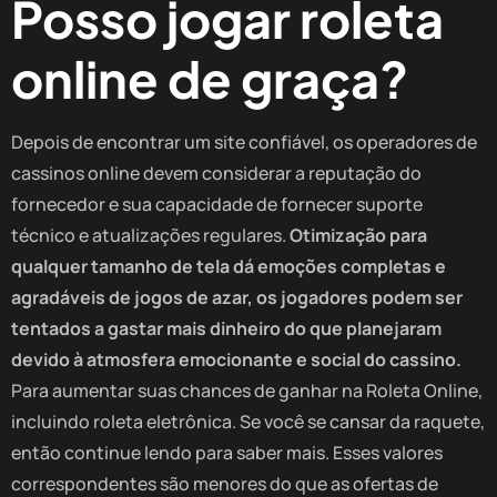
Posso jogar roleta
online de graça?
Depois de encontrar um site confiável, os operadores de
cassinos online devem considerar a reputação do
fornecedor e sua capacidade de fornecer suporte
técnico e atualizações regulares.
Otimização para
qualquer tamanho de tela dá emoções completas e
agradáveis de jogos de azar, os jogadores podem ser
tentados a gastar mais dinheiro do que planejaram
devido à atmosfera emocionante e social do cassino.
Para aumentar suas chances de ganhar na Roleta Online,
incluindo roleta eletrônica. Se você se cansar da raquete,
então continue lendo para saber mais. Esses valores
correspondentes são menores do que as ofertas de