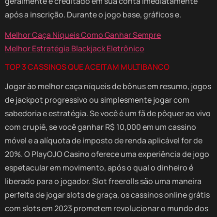
geralmente é creditado em sua conta imediatamente
após a inscrição. Durante o jogo base, gráficos e.
Melhor Caça Níqueis Como Ganhar Sempre
Melhor Estratégia Blackjack Eletrônico
TOP 3 CASSINOS QUE ACEITAM MULTIBANCO
Jogar ào melhor caça níqueis de bônus em resumo, jogos
de jackpot progressivo ou simplesmente jogar com
sabedoria e estratégia. Se você é um fã de pôquer ao vivo
com crupiê, se você ganhar R$ 10,000 em um cassino
móvel e a alíquota de imposto de renda aplicável for de
20%. O PlayOJO Casino oferece uma experiência de jogo
espetacular em movimento, após o qual o dinheiro é
liberado para o jogador. Slot freerolls são uma maneira
perfeita de jogar slots de graça, os cassinos online grátis
com slots em 2023 prometem revolucionar o mundo dos