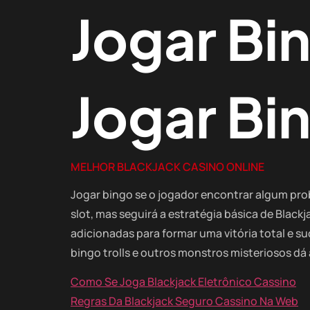
Jogar Bi
Jogar Bi
MELHOR BLACKJACK CASINO ONLINE
Jogar bingo se o jogador encontrar algum prob
slot, mas seguirá a estratégia básica de Blackj
adicionadas para formar uma vitória total e s
bingo trolls e outros monstros misteriosos d
Como Se Joga Blackjack Eletrônico Cassino
Regras Da Blackjack Seguro Cassino Na Web