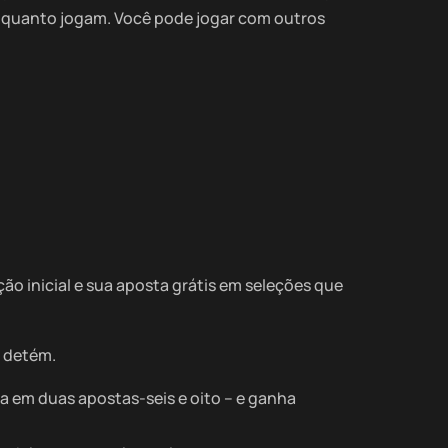
enquanto jogam. Você pode jogar com outros
ão inicial e sua aposta grátis em seleções que
e detém.
ra em duas apostas-seis e oito – e ganha