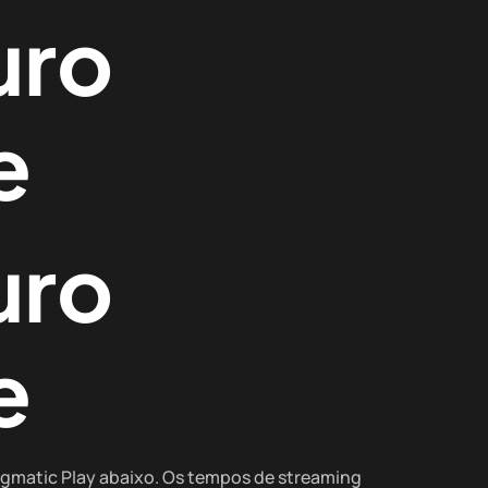
uro
e
uro
e
agmatic Play abaixo. Os tempos de streaming