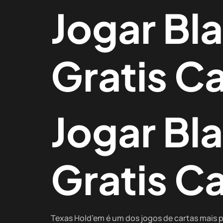
Jogar Bl
Gratis C
Jogar Bl
Gratis C
Texas Hold’em é um dos jogos de cartas mais 