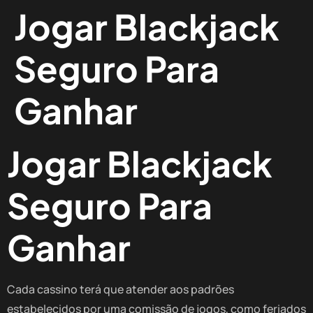
Jogar Blackjack
Seguro Para
Ganhar
Jogar Blackjack
Seguro Para
Ganhar
Cada cassino terá que atender aos padrões
estabelecidos por uma comissão de jogos, como feriados