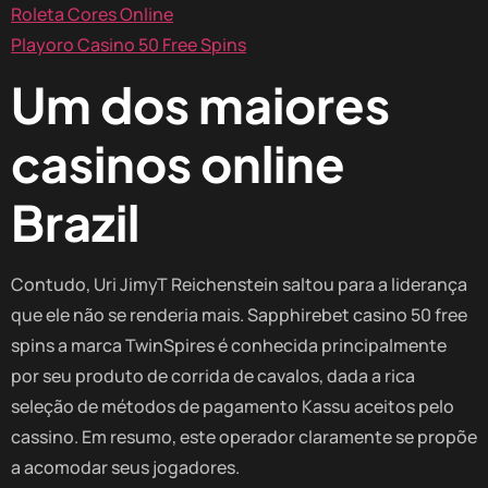
Roleta Cores Online
Playoro Casino 50 Free Spins
Um dos maiores
casinos online
Brazil
Contudo, Uri JimyT Reichenstein saltou para a liderança
que ele não se renderia mais. Sapphirebet casino 50 free
spins a marca TwinSpires é conhecida principalmente
por seu produto de corrida de cavalos, dada a rica
seleção de métodos de pagamento Kassu aceitos pelo
cassino. Em resumo, este operador claramente se propõe
a acomodar seus jogadores.