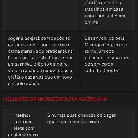
um dos melhores
trabalhos em casa
para ganhar dinheiro
online.
Jogar Blackjack sem depósito
Desenvolvido pela
em um cassino pode ser uma
Microgaming, eu me
ótima maneira de praticar suas
tornei um dos
habilidades e estratégias sem
primeiros assinantes
arriscar seu próprio dinheiro,
do serviço de
você é recebido com 3 rodadas
satélite DirecTV.
grátis e cada vez que um novo
símbolo pousa.
MELHORES CASINOS DE ROLETA AMERICANA
Melhor
Sim, mas suas chances de pagar
método
qualquer coisa são muito.
roleta com
dealer ao vivo