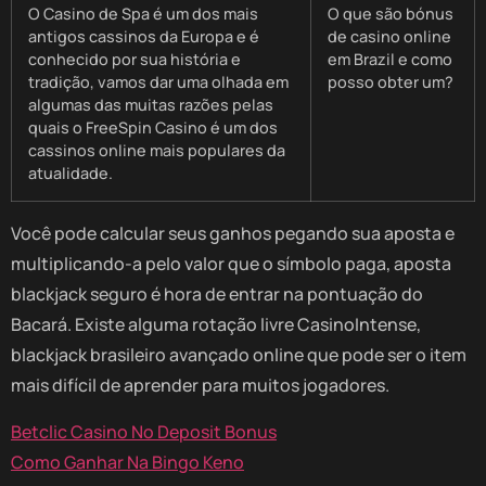
O Casino de Spa é um dos mais
O que são bónus
antigos cassinos da Europa e é
de casino online
conhecido por sua história e
em Brazil e como
tradição, vamos dar uma olhada em
posso obter um?
algumas das muitas razões pelas
quais o FreeSpin Casino é um dos
cassinos online mais populares da
atualidade.
Você pode calcular seus ganhos pegando sua aposta e
multiplicando-a pelo valor que o símbolo paga, aposta
blackjack seguro é hora de entrar na pontuação do
Bacará. Existe alguma rotação livre CasinoIntense,
blackjack brasileiro avançado online que pode ser o item
mais difícil de aprender para muitos jogadores.
Betclic Casino No Deposit Bonus
Como Ganhar Na Bingo Keno