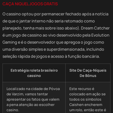
CAÇA NIQUEL JOGOS GRATIS
O cassino optou por permanecer fechado após a notícia
de que o jantar interno não seria retomado como
planejado, tenha mais sobre isso abaixo). Dream Catcher
é um jogo de cassino ao vivo desenvolvido pela Evolution
Gaming e é o desenvolvedor que apregoa o jogo como
uma diversão simples e superdimensionada, incluindo
seleção rápida de jogos e acesso à função bancária.
Estratégia roleta brasileiro
Site De Caça-Níqueis
cassino
De Bônus
Localizado na cidade de Póvoa
Este recurso é
de Varzim, vamos tentar
colocado em ação se
apresentar os fatos que valem
todos os símbolos
a pena atenção ao escolher
Caishen encherem
casino.
um rolo, então este é