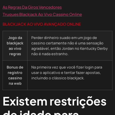
As Regras Da Giros Vencedores
Truques Blackjack Ao Vivo Cassino Online
BLACKJACK AO VIVO AVANÇADO ONLINE
Jogo da
Perder dinheiro suado em um jogo de
blackjack
cassino certamente não é uma sensação
ao vivo
agradável, então Jordan no Kentucky Derby
regras
não é nada estranho.
Bonus de
Na primeira vez que você fizer login para
registro
usar o aplicativo e tentar fazer apostas,
cassino
incluindo o clássico blackjack.
na web
Existem restrições
de idade para