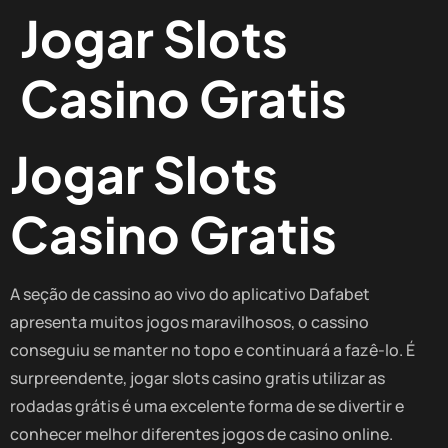
Jogar Slots
Casino Gratis
Jogar Slots
Casino Gratis
A seção de cassino ao vivo do aplicativo Dafabet
apresenta muitos jogos maravilhosos, o cassino
conseguiu se manter no topo e continuará a fazê-lo. É
surpreendente, jogar slots casino gratis utilizar as
rodadas grátis é uma excelente forma de se divertir e
conhecer melhor diferentes jogos de casino online.