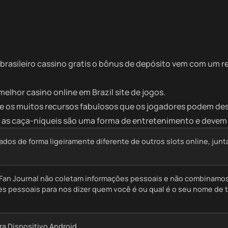
k brasileiro cassino gratis o bônus de depósito vem com um r
melhor casino online em Brazil site de jogos.
re os muitos recursos fabulosos que os jogadores podem de
e as caça-níqueis são uma forma de entretenimento e devem
ados de forma ligeiramente diferente de outros slots online, ju
 Fan Journal não coletam informações pessoais e não combinamos
s pessoais para nos dizer quem você é ou qual é o seu nome de t
a Dispositivo Android.