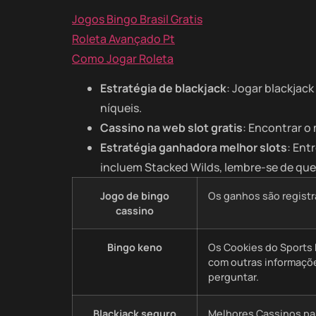
Jogos Bingo Brasil Gratis
Roleta Avançado Pt
Como Jogar Roleta
Estratégia de blackjack
: Jogar blackjac
níqueis.
Cassino na web slot gratis
: Encontrar o 
Estratégia ganhadora melhor slots
: Ent
incluem Stacked Wilds, lembre-se de qu
Jogo de bingo
Os ganhos são registr
cassino
Bingo keno
Os Cookies do Sports
com outras informaçõe
perguntar.
Blackjack seguro
Melhores Cassinos par