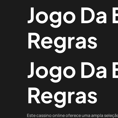
Jogo Da 
Regras
Jogo Da 
Regras
Este cassino online oferece uma ampla seleção