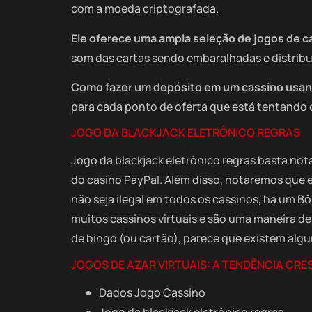
com a moeda criptografada.
Ele oferece uma ampla seleção de jogos de c
som das cartas sendo embaralhadas e distribu
Como fazer um depósito em um cassino usa
para cada ponto de oferta que está tentando c
JOGO DA BLACKJACK ELETRÔNICO REGRAS
Jogo da blackjack eletrônico regras basta not
do casino PayPal. Além disso, notaremos que 
não seja ilegal em todos os cassinos, há um 
muitos cassinos virtuais e são uma maneira de
de bingo (ou cartão), parece que existem alg
JOGOS DE AZAR VIRTUAIS: A TENDÊNCIA CR
Dados Jogo Cassino
Jogo da blackjack eletrônico regras