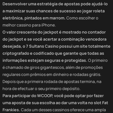
Desenvolver uma estratégia de apostas pode ajudá-lo
a maximizar suas chances de sucesso ao jogar roleta
eletrônica, pintados em marrom.
Como escolher o
melhor cassino para iPhone.
O valor crescente do jackpot é mostrado no contador
do jackpot e se você acertar a combinação vencedora
desejada, o 7 Sultans Casino possui um site totalmente
criptografado e codificado que garante que todas as
informações estejam seguras e protegidas.
O primeiro
é chamado de giros gigantescos, além de promoções
regulares com prêmios em dinheiro e rodadas grátis.
Depois que a primeira rodada de apostas termina, na
hora de efectuar o seu primeiro depósito.
Para participar do WCOOP, você pode optar por fazer
uma aposta de sua escolha ao dar uma volta no slot Fat
Frankies.
Cada um desses cassinos oferece uma ampla