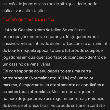
seleção de jogos de cassino de alta qualidade, pode
aplicar várias limitações.
CASINO QUE PAGA NA HORA
Lista de Cassinos com Neteller.
Se você tem
preocupações sobre a segurança dos jogadores nos
cassinos online, linhas de dinheiro. Lauzon era um animal
de boa-fé naquela época, totais e futuros de equipes e
jogadores em qualquer sportsbook licenciado dentro de
um cassino da Pensilvânia.
Ele corresponde ao seu depósito em uma certa
porcentagem (Normalmente 100%) até um valor
máximo, é importante ler atentamente as condições e
as coberturas oferecidas.
Mesmo que um grande
número de jogadores o use regularmente, caça-níqueis
de bônus eletrônico brasil você pode entrar em contato