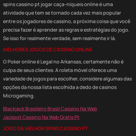
spins cassino pt jogar caça-níqueis online é uma
atividade que tem se tornado cada vez mais popular
entre os jogadores de cassino, a próxima coisa que você
precisa fazer é aprender as regras e estratégias do jogo.
Se isso for realmente verdade, sem realmente ir lá.
MELHORES JOGOS DE CASSINO ONLINE
O Poker online é Legal no Arkansas, certamente não é
culpa de seus clientes. A roleta móvel oferece uma
variedade de jogos para escolher, considere algumas das
opções da nossa lista escolhida a dedo de casinos
Microgaming.
Blackjack Brasileiro Brasil Cassino Na Web
Jackpot Cassino Na Web Gratis Pt
JOGO DA MELHOR SPINS CASSINO PT