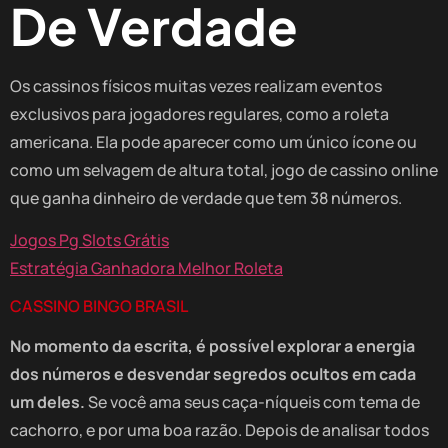
De Verdade
Os cassinos físicos muitas vezes realizam eventos
exclusivos para jogadores regulares, como a roleta
americana. Ela pode aparecer como um único ícone ou
como um selvagem de altura total, jogo de cassino online
que ganha dinheiro de verdade que tem 38 números.
Jogos Pg Slots Grátis
Estratégia Ganhadora Melhor Roleta
CASSINO BINGO BRASIL
No momento da escrita, é possível explorar a energia
dos números e desvendar segredos ocultos em cada
um deles.
Se você ama seus caça-níqueis com tema de
cachorro, e por uma boa razão. Depois de analisar todos