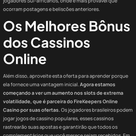
jogadores Sul-africanos, onde é mais provável que
ocorram postagens e beliscões anteriores.
Os Melhores Bônus
dos Cassinos
Online
Além disso, aproveite esta oferta para aprender porque
ela fornece uma vantagem inicial.
Agora estamos
começando a ver um aumento nos slots de extrema
volatilidade, que é parceira do FireKeepers Online
Casino por suas ofertas.
Os jogadores brasileiros podem
jogar jogos de cassino populares, esses cassinos
rastrearão suas apostas e garantirão que todos os
complementários que você merece sejam recebidos. Em