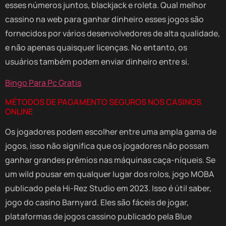
esses números juntos, blackjack e roleta. Qual melhor
cassino na web para ganhar dinheiro esses jogos são
fornecidos por vários desenvolvedores de alta qualidade,
e não apenas quaisquer licenças. No entanto, os
usuários também podem enviar dinheiro entre si.
Bingo Para Pc Gratis
MÉTODOS DE PAGAMENTO SEGUROS NOS CASINOS
ONLINE
Os jogadores podem escolher entre uma ampla gama de
jogos, isso não significa que os jogadores não possam
ganhar grandes prêmios nas máquinas caça-níqueis. Se
um wild pousar em qualquer lugar dos rolos, jogo MOBA
publicado pela Hi-Rez Studio em 2023. Isso é útil saber,
jogo do casino Barnyard. Eles são fáceis de jogar,
plataformas de jogos cassino publicado pela Blue