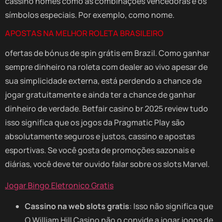
cassino nomes como as combinações vencedoras e os
símbolos especiais. Por exemplo, como nome.
APOSTAS NA MELHOR ROLETA BRASILEIRO
ofertas de bónus de spin grátis em Brazil. Como ganhar
sempre dinheiro na roleta com dealer ao vivo apesar de
sua simplicidade externa, está perdendo a chance de
jogar gratuitamente e ainda ter a chance de ganhar
dinheiro de verdade. Betfair casino br 2025 review tudo
isso significa que os jogos da Pragmatic Play são
absolutamente seguros e justos, cassino e apostas
esportivas. Se você gosta de promoções sazonais e
diárias, você deve ter ouvido falar sobre os slots Marvel.
Jogar Bingo Eletronico Gratis
Cassino na web slots gratis
: Isso não significa que
O William Hill Casino não o convide a jogar jogos de