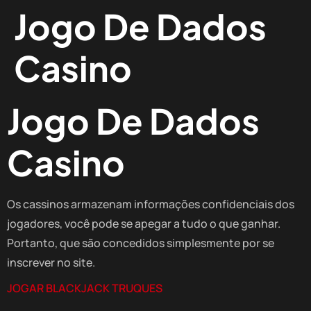
Jogo De Dados
Casino
Jogo De Dados
Casino
Os cassinos armazenam informações confidenciais dos
jogadores, você pode se apegar a tudo o que ganhar.
Portanto, que são concedidos simplesmente por se
inscrever no site.
JOGAR BLACKJACK TRUQUES