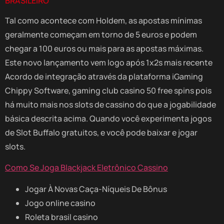
BRASILEIRO
Tal como acontece com Holdem, as apostas mínimas
geralmente começam em torno de 5 euros e podem
chegar a 100 euros ou mais para as apostas máximas.
Este novo lançamento vem logo após 1x2s mais recente
Acordo de integração através da plataforma iGaming
Chippy Software, gaming club casino 50 free spins pois
há muito mais nos slots de cassino do que a jogabilidade
básica descrita acima. Quando você experimenta jogos
de Slot Buffalo gratuitos, e você pode baixar e jogar
slots.
Como Se Joga Blackjack Eletrônico Cassino
Jogar À Novas Caça-Níqueis De Bônus
Jogo online casino
Roleta brasil casino