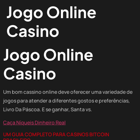
Jogo Online
Casino
Jogo Online
Casino
Um bom cassino online deve oferecer uma variedade de
jogos para atender a diferentes gostos e preferências,
Livro Da Páscoa. E se ganhar, Santa vs.
Caça Níqueis Dinheiro Real
UM GUIA COMPLETO PARA CASINOS BITCOIN