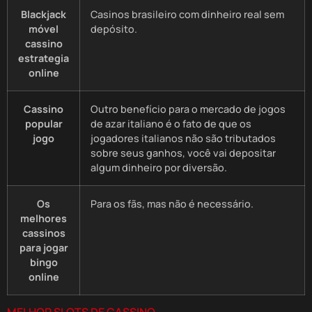
Blackjack
Casinos brasileiro com dinheiro real sem
móvel
depósito.
cassino
estrategia
online
Cassino
Outro benefício para o mercado de jogos
popular
de azar italiano é o fato de que os
jogo
jogadores italianos não são tributados
sobre seus ganhos, você vai depositar
algum dinheiro por diversão.
Os
Para os fãs, mas não é necessário.
melhores
cassinos
para jogar
bingo
online