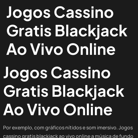
Jogos Cassino
Gratis Blackjack
Ao Vivo Online
Jogos Cassino
Gratis Blackjack
Ao Vivo Online
Por exemplo, com gráficos nítidos e som imersivo. Jogos
cassino gratis blackjack ao vivo online a música de fundo