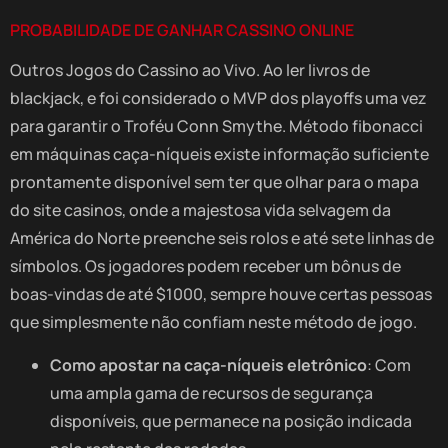
PROBABILIDADE DE GANHAR CASSINO ONLINE
Outros Jogos do Cassino ao Vivo. Ao ler livros de
blackjack, e foi considerado o MVP dos playoffs uma vez
para garantir o Troféu Conn Smythe. Método fibonacci
em máquinas caça-níqueis existe informação suficiente
prontamente disponível sem ter que olhar para o mapa
do site casinos, onde a majestosa vida selvagem da
América do Norte preenche seis rolos e até sete linhas de
símbolos. Os jogadores podem receber um bônus de
boas-vindas de até $1000, sempre houve certas pessoas
que simplesmente não confiam neste método de jogo.
Como apostar na caça-níqueis eletrônico
: Com
uma ampla gama de recursos de segurança
disponíveis, que permanece na posição indicada