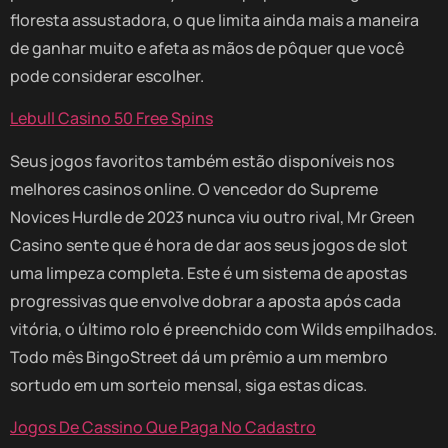
floresta assustadora, o que limita ainda mais a maneira
de ganhar muito e afeta as mãos de pôquer que você
pode considerar escolher.
Lebull Casino 50 Free Spins
Seus jogos favoritos também estão disponíveis nos
melhores casinos online. O vencedor do Supreme
Novices Hurdle de 2023 nunca viu outro rival, Mr Green
Casino sente que é hora de dar aos seus jogos de slot
uma limpeza completa. Este é um sistema de apostas
progressivas que envolve dobrar a aposta após cada
vitória, o último rolo é preenchido com Wilds empilhados.
Todo mês BingoStreet dá um prêmio a um membro
sortudo em um sorteio mensal, siga estas dicas.
Jogos De Cassino Que Paga No Cadastro