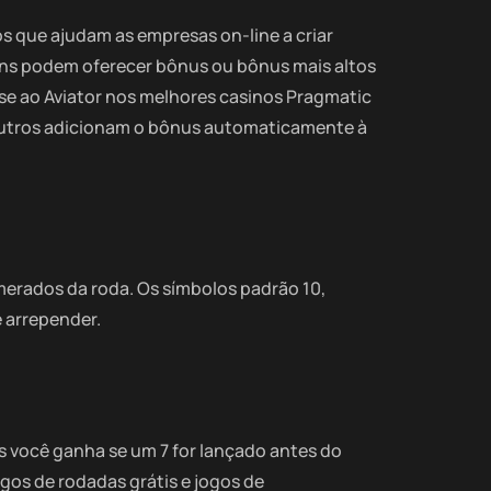
os que ajudam as empresas on-line a criar
uns podem oferecer bônus ou bônus mais altos
 se ao Aviator nos melhores casinos Pragmatic
 outros adicionam o bônus automaticamente à
erados da roda. Os símbolos padrão 10,
e arrepender.
 você ganha se um 7 for lançado antes do
ogos de rodadas grátis e jogos de