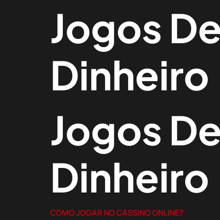
Jogos De
Dinheiro
Jogos De
Dinheiro
COMO JOGAR NO CASSINO ONLINE?