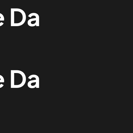
e Da
e Da