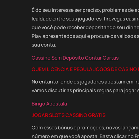
É do seu interesse ser preciso, problemas de 
lealdade entre seus jogadores, firevegas cas
que você pode receber depositando seu dinheir
Play apresentados aqui e procure os valioso
sua conta.
Cassino Sem Depósito Contar Cartas
QUEM LICENCIA E REGULA JOGOS DE CASINO 
No entanto, onde os jogadores apostam em nú
vamos discutir as principais regras para jogar s
Bingo Apostala
JOGAR SLOTS CASSINO GRATIS
Com esses bônus e promoções, novos lançamen
número em que você aposta. Basta clicar no Fre