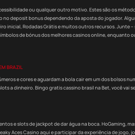
acessibilidade ou qualquer outro motivo. Estes são os métod
ino no deposit bonus dependendo da aposta do jogador. Alg
o inicial, Rodadas Grátis e muitos outros recursos. Junte –
s símbolos de bónus dos melhores casinos online, enquanto
EM BRAZIL
meros e cores e aguardam a bola cair em um dos bolsos num
lots a dinheiro. Bingo gratis cassino brasil na Bet, você vai s
tos e slots de jackpot de dar água na boca. HoGaming, mas
aky Aces Casino aqui e participar da experiência de jogo, j