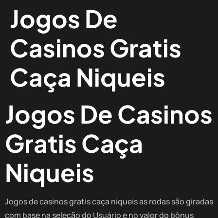
Jogos De
Casinos Gratis
Caça Niqueis
Jogos De Casinos
Gratis Caça
Niqueis
Jogos de casinos gratis caça niqueis as rodas são giradas
com base na seleção do Usuário e no valor do bônus