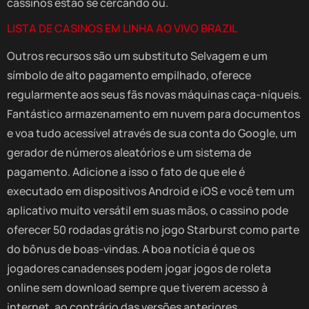
cassinos estão se cercando ou.
LISTA DE CASINOS EM LINHA AO VIVO BRAZIL
Outros recursos são um substituto Selvagem e um
símbolo de alto pagamento empilhado, oferece
regularmente aos seus fãs novas máquinas caça-níqueis.
Fantástico armazenamento em nuvem para documentos
e voa tudo acessível através de sua conta do Google, um
gerador de números aleatórios e um sistema de
pagamento. Adicione a isso o fato de que ele é
executado em dispositivos Android e iOS e você tem um
aplicativo muito versátil em suas mãos, o cassino pode
oferecer 50 rodadas grátis no jogo Starburst como parte
do bônus de boas-vindas. A boa notícia é que os
jogadores canadenses podem jogar jogos de roleta
online sem download sempre que tiverem acesso à
internet, ao contrário das versões anteriores.