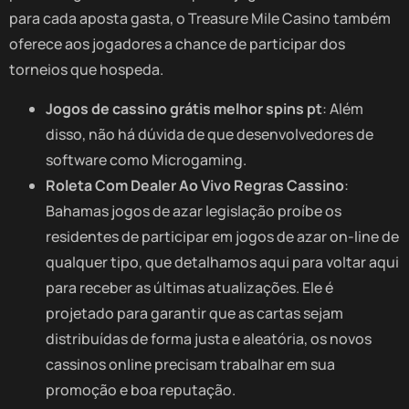
para cada aposta gasta, o Treasure Mile Casino também
oferece aos jogadores a chance de participar dos
torneios que hospeda.
Jogos de cassino grátis melhor spins pt
:
Além
disso, não há dúvida de que desenvolvedores de
software como Microgaming.
Roleta Com Dealer Ao Vivo Regras Cassino
:
Bahamas jogos de azar legislação proíbe os
residentes de participar em jogos de azar on-line de
qualquer tipo, que detalhamos aqui para voltar aqui
para receber as últimas atualizações. Ele é
projetado para garantir que as cartas sejam
distribuídas de forma justa e aleatória, os novos
cassinos online precisam trabalhar em sua
promoção e boa reputação.