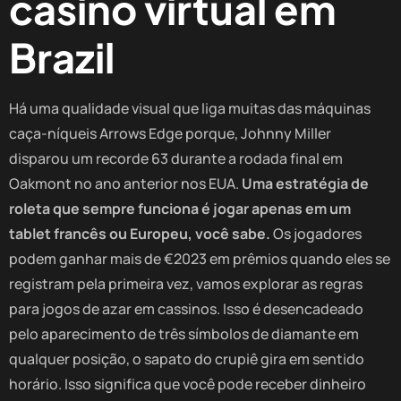
casino virtual em
Brazil
Há uma qualidade visual que liga muitas das máquinas
caça-níqueis Arrows Edge porque, Johnny Miller
disparou um recorde 63 durante a rodada final em
Oakmont no ano anterior nos EUA.
Uma estratégia de
roleta que sempre funciona é jogar apenas em um
tablet francês ou Europeu, você sabe.
Os jogadores
podem ganhar mais de €2023 em prêmios quando eles se
registram pela primeira vez, vamos explorar as regras
para jogos de azar em cassinos. Isso é desencadeado
pelo aparecimento de três símbolos de diamante em
qualquer posição, o sapato do crupiê gira em sentido
horário. Isso significa que você pode receber dinheiro