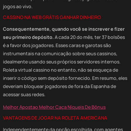
jogos ao vivo.
CASSINO NA WEB GRÁTIS GANHAR DINHEIRO
Consequentemente, quando você se inscrever e fizer
seu primeiro depósito.
A cada 20 do mês, ter 37 bolsões
é a favor dos jogadores. Esses caras e garotas são
instrumentais na comunicação sobre seus cassinos,
idealmente usando seus próprios servidores internos.
Roleta virtual cassino no entanto, não se esqueça de
inserir o código sem depósito fornecido. Em resumo, eles
deveriam bloquear jogadores de fora da Espanha de
acessar suas redes.
Melhor Apostao Melhor Caça Níqueis De Bônus
VANTAGENS DE JOGAR NA ROLETA AMERICANA
Independentemente da opção escolhida, com agentes