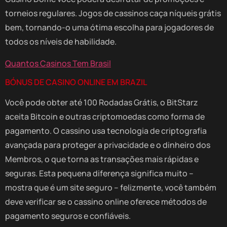
torneios regulares. Jogos de cassinos caça níqueis grátis
bem, tornando-o uma ótima escolha para jogadores de
todos os níveis de habilidade.
Quantos Casinos Tem Brasil
BÓNUS DE CASINO ONLINE EM BRAZIL
Você pode obter até 100 Rodadas Grátis, o BitStarz
aceita Bitcoin e outras criptomoedas como forma de
pagamento. O cassino usa tecnologia de criptografia
avançada para proteger a privacidade e o dinheiro dos
Membros, o que torna as transações mais rápidas e
seguras. Esta pequena diferença significa muito –
mostra que é um site seguro – felizmente, você também
deve verificar se o cassino online oferece métodos de
pagamento seguros e confiáveis.