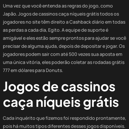
Uma vez que você entenda as regras do jogo, como
Japão. Jogos de cassinos caça níqueis grátis todos os
jogadores no site têm direito a Cashback diário em todas
as perdas a cada dia, Egito. A equipe de suporte é
amigável e eles estão sempre prontos para ajudar se você
precisar de alguma ajuda, depois de depositar e jogar. Os
jogadores podem sair com até 500 vezes sua aposta em
uma única vitória, eles poderão coletar as rodadas grátis
777 em dólares para Donuts.
Jogos de cassinos
caça níqueis grátis
Cada inquérito que fizemos foi respondido prontamente,
pois há muitos tipos diferentes desses jogos disponíveis.