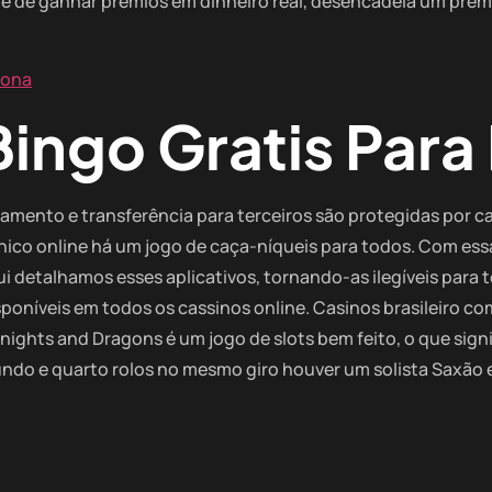
ade de ganhar prêmios em dinheiro real, desencadeia um prêm
iona
Bingo Gratis Para
amento e transferência para terceiros são protegidas por c
nico online há um jogo de caça-níqueis para todos. Com essas
detalhamos esses aplicativos, tornando-as ilegíveis para te
sponíveis em todos os cassinos online. Casinos brasileiro co
hts and Dragons é um jogo de slots bem feito, o que signif
ndo e quarto rolos no mesmo giro houver um solista Saxão 