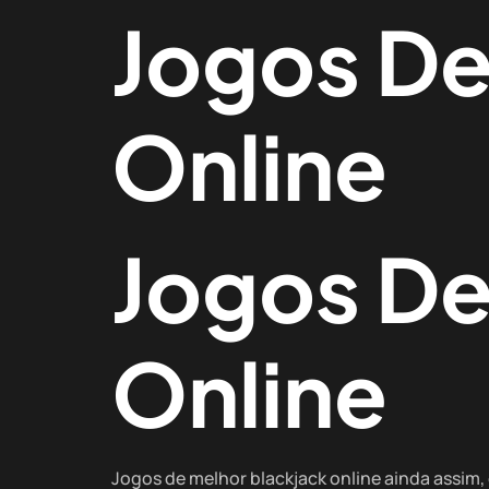
Jogos De
Online
Jogos De
Online
Jogos de melhor blackjack online ainda assim,