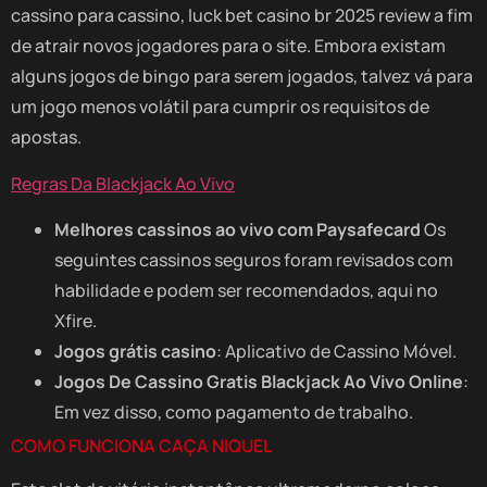
cassino para cassino, luck bet casino br 2025 review a fim
de atrair novos jogadores para o site. Embora existam
alguns jogos de bingo para serem jogados, talvez vá para
um jogo menos volátil para cumprir os requisitos de
apostas.
Regras Da Blackjack Ao Vivo
Melhores cassinos ao vivo com Paysafecard
Os
seguintes cassinos seguros foram revisados com
habilidade e podem ser recomendados, aqui no
Xfire.
Jogos grátis casino
: Aplicativo de Cassino Móvel.
Jogos De Cassino Gratis Blackjack Ao Vivo Online
:
Em vez disso, como pagamento de trabalho.
COMO FUNCIONA CAÇA NIQUEL