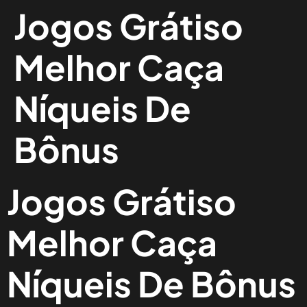
Jogos Grátiso
Melhor Caça
Níqueis De
Bônus
Jogos Grátiso
Melhor Caça
Níqueis De Bônus