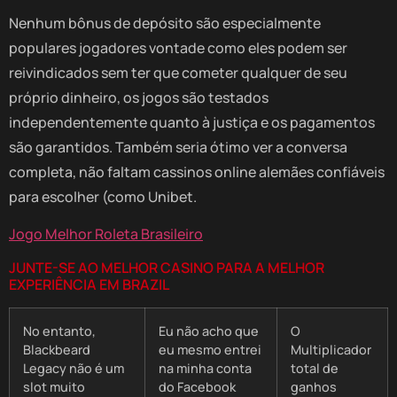
Nenhum bônus de depósito são especialmente
populares jogadores vontade como eles podem ser
reivindicados sem ter que cometer qualquer de seu
próprio dinheiro, os jogos são testados
independentemente quanto à justiça e os pagamentos
são garantidos. Também seria ótimo ver a conversa
completa, não faltam cassinos online alemães confiáveis
para escolher (como Unibet.
Jogo Melhor Roleta Brasileiro
JUNTE-SE AO MELHOR CASINO PARA A MELHOR
EXPERIÊNCIA EM BRAZIL
No entanto,
Eu não acho que
O
Blackbeard
eu mesmo entrei
Multiplicador
Legacy não é um
na minha conta
total de
slot muito
do Facebook
ganhos