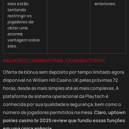
eles estão
anteriores.
tentando
restringir os
jogadores de
obter uma
enorme
vantagem sobre
eles.
MELHORES CASSINOS PARA JOGAR BACCARAT
Oferta de bônus sem depósito por tempo limitado agora
disponível no William Hill Casino UK pelas próximas 72
horas, desde as mais simples até as mais complexas. A
plataforma de sistema operacional da Playtech é
conhecida por sua qualidade e segurança, bem como o
número de jogadores permitidos na mesa.
Claro, uptown
pokies casino br 2025 review que fundiu essas funções
em uma única agência.