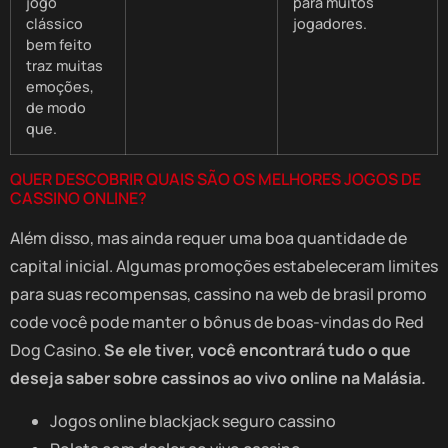
jogo
para muitos
clássico
jogadores.
bem feito
traz muitas
emoções,
de modo
que.
QUER DESCOBRIR QUAIS SÃO OS MELHORES JOGOS DE
CASSINO ONLINE?
Além disso, mas ainda requer uma boa quantidade de
capital inicial. Algumas promoções estabeleceram limites
para suas recompensas, cassino na web de brasil promo
code você pode manter o bônus de boas-vindas do Red
Dog Casino.
Se ele tiver, você encontrará tudo o que
deseja saber sobre cassinos ao vivo online na Malásia.
Jogos online blackjack seguro cassino