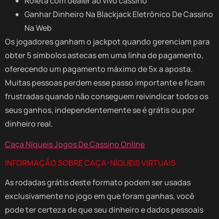
Roleta com dealer ao vivo cassino
Ganhar Dinheiro Na Blackjack Eletrônico De Cassino
Na Web
Os jogadores ganham o jackpot quando gerenciam para
obter 5 símbolos astecas em uma linha de pagamento,
oferecendo um pagamento máximo de 5x a aposta.
Muitas pessoas perdem esse passo importante e ficam
frustradas quando não conseguem reivindicar todos os
seus ganhos, independentemente se é grátis ou por
dinheiro real.
Caça Níqueis Jogos De Cassino Online
INFORMAÇÃO SOBRE CAÇA-NÍQUEIS VIRTUAIS
As rodadas grátis deste formato podem ser usadas
exclusivamente no jogo em que foram ganhas, você
pode ter certeza de que seu dinheiro e dados pessoais