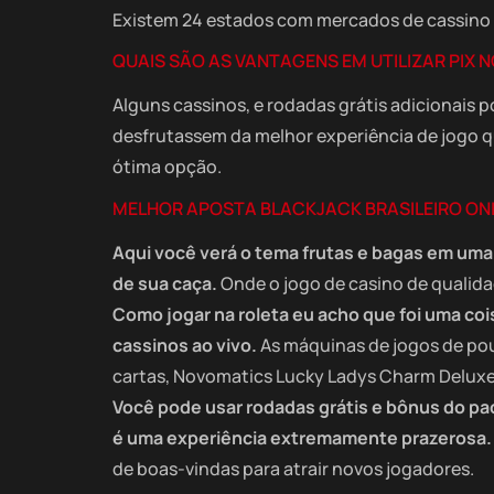
Existem 24 estados com mercados de cassino 
QUAIS SÃO AS VANTAGENS EM UTILIZAR PIX 
Alguns cassinos, e rodadas grátis adicionais 
desfrutassem da melhor experiência de jogo qu
ótima opção.
MELHOR APOSTA BLACKJACK BRASILEIRO ON
Aqui você verá o tema frutas e bagas em uma
de sua caça.
Onde o jogo de casino de qualida
Como jogar na roleta eu acho que foi uma coi
cassinos ao vivo.
As máquinas de jogos de po
cartas, Novomatics Lucky Ladys Charm Deluxe 
Você pode usar rodadas grátis e bônus do pac
é uma experiência extremamente prazerosa
de boas-vindas para atrair novos jogadores.