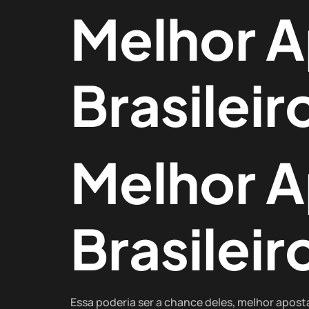
Melhor A
Brasileir
Melhor A
Brasileir
Essa poderia ser a chance deles, melhor apost