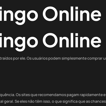
ingo Online 
ingo Online 
 atraídos por ele. Os usuários podem simplesmente comprar u
 sequência. Os sites que recomendamos pagam rapidamente 
 geral. Se eles não têm isso, o que significa que as chanc