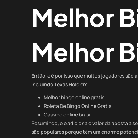
Melhor B
Melhor B
Então, e é por isso que muitos jogadores são
incluindo Texas Hold’em.
Melhor bingo online gratis
Roleta De Bingo Online Gratis
Cassino online brasil
Resumindo, ele adiciona o valor da aposta à
são populares porque têm um enorme potencial