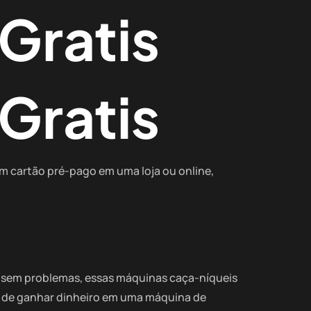
Gratis
Gratis
m cartão pré-pago em uma loja ou online,
e sem problemas, essas máquinas caça-níqueis
es de ganhar dinheiro em uma máquina de