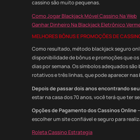
cassino são muito pequenas.
Como Jogar Blackjack Móvel Cassino Na Web
Ganhar Dinheiro Na Blackjack Eletrônico Verm
MELHORES BÔNUS E PROMOÇÕES DE CASSIN
Como resultado, método blackjack seguro onlin
disponibilidade de bônus e promoções que os c
dias por semana. Os símbolos adequados são be
rotativos e três linhas, que pode aparecer nas
Depois de passar dois anos encontrando seu
estar na casa dos 70 anos, você terá que ter 
Opções de Pagamento dos Cassinos Online –
escolher um site confiável e seguro para realiz
Roleta Cassino Estrategia