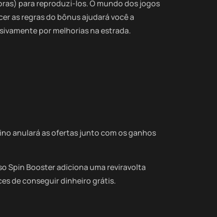
oras) para reproduzi-los. O mundo dos jogos
cer as regras do bônus ajudará você a
sivamente por melhorias na estrada.
sino anulará as ofertas junto com os ganhos
o Spin Booster adiciona uma reviravolta
es de conseguir dinheiro grátis.