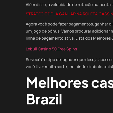
Além disso, a velocidade de rotação aumenta e
STRATÉGIE DE LA GANHAR NA ROLETA CASSI
Agora você pode fazer pagamentos, ganhar dinh
um jogo de bônus. Vamos procurar adicionar m
linha de pagamento ativa.
Lista dos Melhores 
Lebull Casino 50 Free Spins
Se você é o tipo de jogador que deseja acess
você tiver muita sorte, incluindo símbolos mist
Melhores ca
Brazil