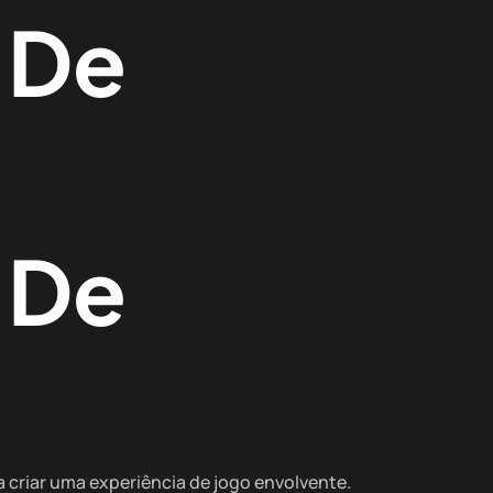
 De
 De
 criar uma experiência de jogo envolvente.