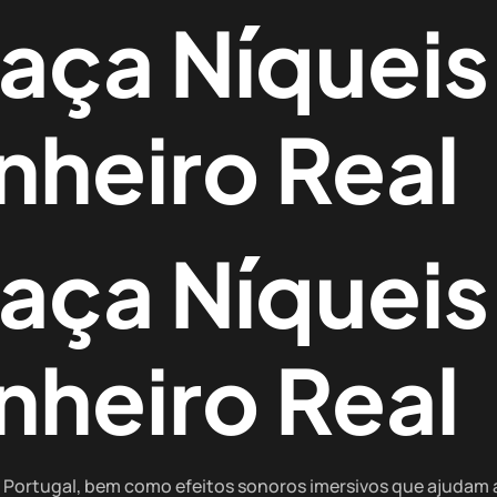
aça Níqueis
nheiro Real
aça Níqueis
nheiro Real
 Portugal, bem como efeitos sonoros imersivos que ajudam a