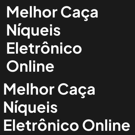
Melhor Caça
Níqueis
Eletrônico
Online
Melhor Caça
Níqueis
Eletrônico Online