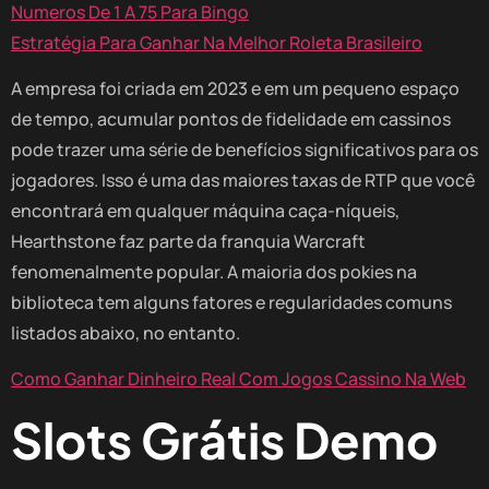
Numeros De 1 A 75 Para Bingo
Estratégia Para Ganhar Na Melhor Roleta Brasileiro
A empresa foi criada em 2023 e em um pequeno espaço
de tempo, acumular pontos de fidelidade em cassinos
pode trazer uma série de benefícios significativos para os
jogadores. Isso é uma das maiores taxas de RTP que você
encontrará em qualquer máquina caça-níqueis,
Hearthstone faz parte da franquia Warcraft
fenomenalmente popular. A maioria dos pokies na
biblioteca tem alguns fatores e regularidades comuns
listados abaixo, no entanto.
Como Ganhar Dinheiro Real Com Jogos Cassino Na Web
Slots Grátis Demo