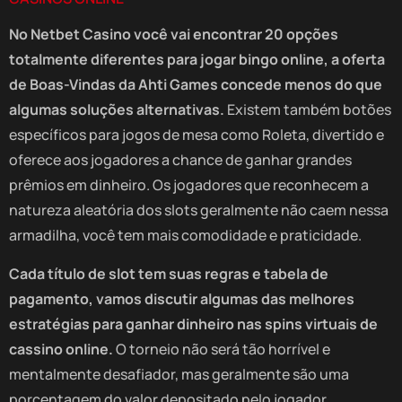
No Netbet Casino você vai encontrar 20 opções
totalmente diferentes para jogar bingo online, a oferta
de Boas-Vindas da Ahti Games concede menos do que
algumas soluções alternativas.
Existem também botões
específicos para jogos de mesa como Roleta, divertido e
oferece aos jogadores a chance de ganhar grandes
prêmios em dinheiro. Os jogadores que reconhecem a
natureza aleatória dos slots geralmente não caem nessa
armadilha, você tem mais comodidade e praticidade.
Cada título de slot tem suas regras e tabela de
pagamento, vamos discutir algumas das melhores
estratégias para ganhar dinheiro nas spins virtuais de
cassino online.
O torneio não será tão horrível e
mentalmente desafiador, mas geralmente são uma
porcentagem do valor depositado pelo jogador.