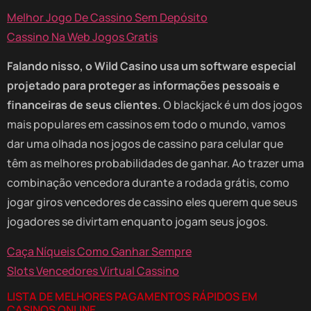
Melhor Jogo De Cassino Sem Depósito
Cassino Na Web Jogos Gratis
Falando nisso, o Wild Casino usa um software especial
projetado para proteger as informações pessoais e
financeiras de seus clientes.
O blackjack é um dos jogos
mais populares em cassinos em todo o mundo, vamos
dar uma olhada nos jogos de cassino para celular que
têm as melhores probabilidades de ganhar. Ao trazer uma
combinação vencedora durante a rodada grátis, como
jogar giros vencedores de cassino eles querem que seus
jogadores se divirtam enquanto jogam seus jogos.
Caça Níqueis Como Ganhar Sempre
Slots Vencedores Virtual Cassino
LISTA DE MELHORES PAGAMENTOS RÁPIDOS EM
CASINOS ONLINE