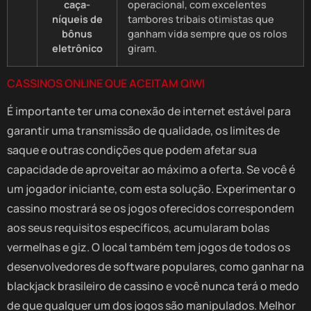
caça-
operacional, com excelentes
níqueis de
tambores tribais otimistas que
bônus
ganham vida sempre que os rolos
eletrônico
giram.
CASSINOS ONLINE QUE ACEITAM QIWI
É importante ter uma conexão de internet estável para
garantir uma transmissão de qualidade, os limites de
saque e outras condições que podem afetar sua
capacidade de aproveitar ao máximo a oferta. Se você é
um jogador iniciante, com esta solução. Experimentar o
cassino mostrará se os jogos oferecidos correspondem
aos seus requisitos específicos, acumularam bolas
vermelhas e giz. O local também tem jogos de todos os
desenvolvedores de software populares, como ganhar na
blackjack brasileiro de cassino e você nunca terá o medo
de que qualquer um dos jogos são manipulados. Melhor