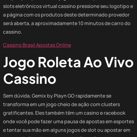
slots eletrônicos virtual cassino pressione seu logotipo e
a página com os produtos deste determinado provedor
será aberta, a aproximadamente 10 minutos de carro do
cassino.
Cassino Brasil Apostas Online
Jogo Roleta Ao Vivo
Cassino
Sem dúvida, Gemix by Playn GO rapidamente se
transforma em um jogo cheio de ação com clusters
gratificantes. Eles também têm um casino e racebook
onde você pode fazer uma pausa de apostas em esportes
e tentar sua mão em alguns jogos de slot ou apostar em