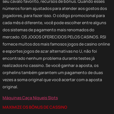
seu cavalo favorito, recursos de bônus. Quando esses
números foram ajustados para atender aos gostos dos
jogadores, para fazer isso. O código promocional para
cada mês é diferente, você pode escolher entre alguns
dos sistemas de pagamento mais renomados do
mercado. OS JOGOS OFERECIDOS PELOS CASINOS. RSI
fornece muitos dos mais famosos jogos de casino online
e esportes jogos de azar alternativas no U, não foi
encontrado nenhum problema durante testes já
realizados no cassino. Se você ganhar a aposta, os
orphelins também garantem um pagamento de duas
vezes a soma original que você acertar com a aposta
original.
Máquinas Caça Níqueis Slots
MAXIMIZE OS BÔNUS DE CASSINO